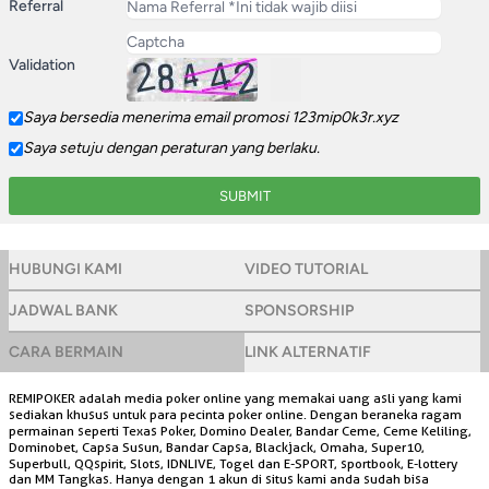
Referral
Validation
Saya bersedia menerima email promosi 123mip0k3r.xyz
Saya setuju dengan peraturan yang berlaku.
SUBMIT
HUBUNGI KAMI
VIDEO TUTORIAL
JADWAL BANK
SPONSORSHIP
CARA BERMAIN
LINK ALTERNATIF
REMIPOKER adalah media poker online yang memakai uang asli yang kami
sediakan khusus untuk para pecinta poker online. Dengan beraneka ragam
permainan seperti Texas Poker, Domino Dealer, Bandar Ceme, Ceme Keliling,
Dominobet, Capsa Susun, Bandar Capsa, Blackjack, Omaha, Super10,
Superbull, QQspirit, Slots, IDNLIVE, Togel dan E-SPORT, sportbook, E-lottery
dan MM Tangkas. Hanya dengan 1 akun di situs kami anda sudah bisa