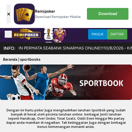
Remipoker
×
Download
Download Remipoker Mobile
MASUK
DAFTAR
OCBC PANIN PERMATA SEABANK SINARMAS ONLINE!!!
INFO:
10/8/2026 - KI
Beranda | sportbooks
Dengan ini Kartu poker juga menghadirkan taruhan sportbok yang sudah
banyak di kenal oleh pecinta taruhan online. berbagai jenis taruhan
seperti Handicap, Over Under, Total Goals, Odds Even hingga Mix parlay
dapat anda mainkan di nagaikan. Tak ketinggalan juga dengan berbagai
bonus kemenangan menanti anda.