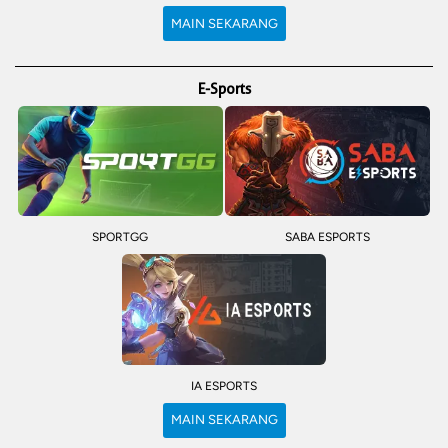
E-Sports
SPORTGG
SABA ESPORTS
IA ESPORTS