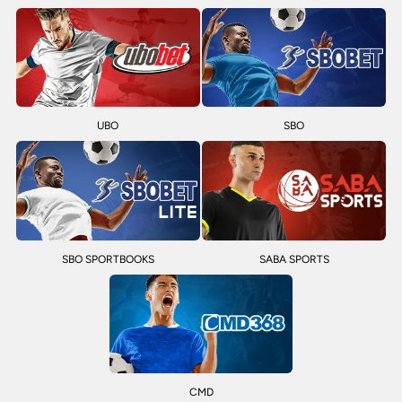
UBO
SBO
SBO SPORTBOOKS
SABA SPORTS
CMD